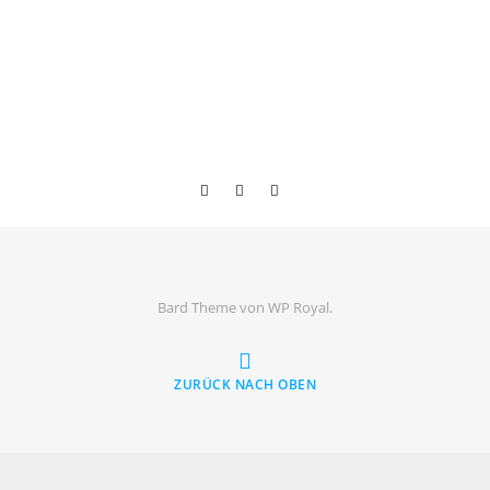
Bard Theme von
WP Royal
.
ZURÜCK NACH OBEN