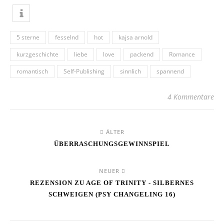
5 sterne
fesselnd
hot
kajsa arnold
kurzgeschichte
liebe
love
packend
Romance
romantisch
Self-Publishing
sinnlich
spannend
4 Kommentare
ÄLTER
ÜBERRASCHUNGSGEWINNSPIEL
NEUER
REZENSION ZU AGE OF TRINITY - SILBERNES
SCHWEIGEN (PSY CHANGELING 16)