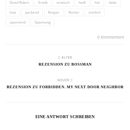
Dead Riders
Erotik
erotisch
heiß
hot
liebe
love
packend
Reaper
Rocker
sinnlich
spannend
Spannung
0 Kommentare
ÄLTER
REZENSION ZU BOSSMAN
NEUER
REZENSION ZU FORBIDDEN. MY NEXT DOOR NEIGHBOR
EINE ANTWORT SCHREIBEN