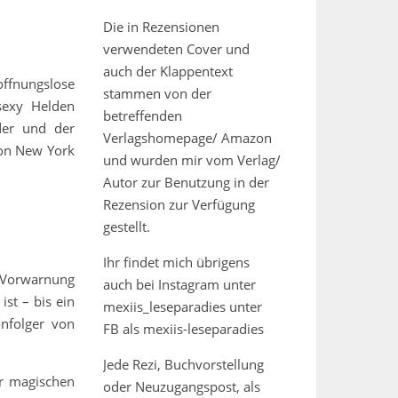
Die in Rezensionen
verwendeten Cover und
auch der Klappentext
offnungslose
stammen von der
 sexy Helden
betreffenden
der und der
Verlagshomepage/ Amazon
von New York
und wurden mir vom Verlag/
Autor zur Benutzung in der
Rezension zur Verfügung
gestellt.
Ihr findet mich übrigens
e Vorwarnung
auch bei Instagram unter
ist – bis ein
mexiis_leseparadies unter
onfolger von
FB als mexiis-leseparadies
Jede Rezi, Buchvorstellung
er magischen
oder Neuzugangspost, als