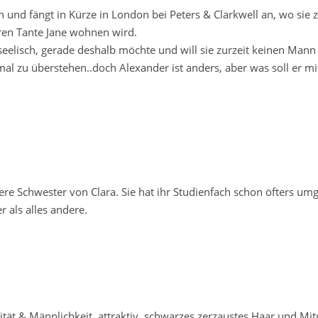
in und fängt in Kürze in London bei Peters & Clarkwell an, wo si
ren Tante Jane wohnen wird.
 seelisch, gerade deshalb möchte und will sie zurzeit keinen Mann
mal zu überstehen..doch Alexander ist anders, aber was soll er mi
gere Schwester von Clara. Sie hat ihr Studienfach schon öfters u
 als alles andere.
ät & Männlichkeit, attraktiv, schwarzes zerzaustes Haar und Mit