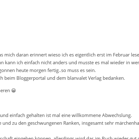
s mich daran erinnert wieso ich es eigentlich erst im Februar lese
nn kann ich einfach nicht anders und musste es mal wieder in wen
gonnen heute morgen fertig..so muss es sein.
ch beim Bloggerportal und dem blanvalet Verlag bedanken.
ieren 😀
ht und einfach gehalten ist mal eine willkommene Abwechslung.
rbe und zu den geschwungenen Ranken, insgesamt sehr märchenha
nschaft eingehen können, allerdings wird das im Buch wieder gut