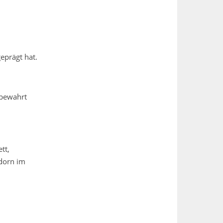
eprägt hat.
 bewahrt
tt,
ndorn im