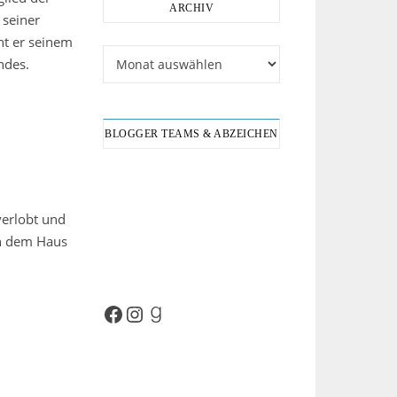
ARCHIV
 seiner
ht er seinem
Archiv
ndes.
BLOGGER TEAMS & ABZEICHEN
 verlobt und
in dem Haus
Facebook
Instagram
Goodreads