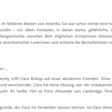
e im Mittleren Westen von Amerika. Sie war schon immer eine h
orzieht – vor allem Fantasien, in denen starke, gefährliche,
ebesgeschichte zwischen dem englischen Kronprinzen Alexan
ie amerikanischen Leserinnen und eroberte die Bestsellerlisten 
vor …
ersity trifft Clara Bishop auf einen attraktiven Fremden. Ohn
ich und verschwindet. Clara hat keine Ahnung, wer der Unbekannte 
ucht: Ihr heißer Flirt ist Prinz Alexander von Cambridge, Thr
bgründe, die Clara ins Verderben stürzen können. Ist Clara dies