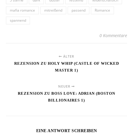
5 sterne
dark
düster
fesselnd
leidenschaftlich
mafia romance
mitreißend
passend
Romance
spannend
0 Kommentare
ÄLTER
REZENSION ZU HOLY WHIP (CASTLE OF WICKED
MASTER 1)
NEUER
REZENSION ZU BOSS LOVE: ADRIAN (BOSTON
BILLIONAIRES 1)
EINE ANTWORT SCHREIBEN