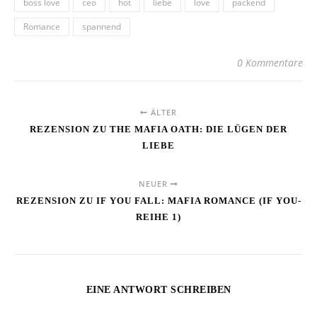
boss love
ceo
hot
liebe
love
packend
Romance
spannend
0 Kommentare
ÄLTER
REZENSION ZU THE MAFIA OATH: DIE LÜGEN DER
LIEBE
NEUER
REZENSION ZU IF YOU FALL: MAFIA ROMANCE (IF YOU-
REIHE 1)
EINE ANTWORT SCHREIBEN