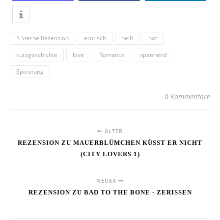
5 Sterne Rezension
erotisch
heiß
hot
kurzgeschichte
love
Romance
spannend
Spannung
0 Kommentare
ÄLTER
REZENSION ZU MAUERBLÜMCHEN KÜSST ER NICHT
(CITY LOVERS 1)
NEUER
REZENSION ZU BAD TO THE BONE - ZERISSEN