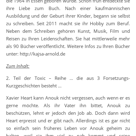
die 1964 in Essen geboren wurde. Schon früh entdeckte sie
ihre Liebe zum Buch. Nach einer kaufmännischen
Ausbildung und der Geburt ihrer Kinder, begann sie selbst
zu schreiben. Seit 2011 macht sie ihr Hobby zum Beruf.
Neben dem Schreiben gehören Kunst, Musik, Film und
Reisen zu Ihren Leidenschaften. Sie hat mittlerweile mehr
als 90 Bücher veröffentlicht. Weitere Infos zu Ihren Bücher
unter: http://kajsa-arnold.de
Zum Inhalt:
2. Teil der Toxic – Reihe … die aus 3 Forsetzungs-
Kurzgeschichten besteht …
Xavier Heart kann Anouk nicht vergessen, auch wenn er es
gerne möchte. Als ihr Vater ihn bittet, Anouk zu
beschützen, lehnt er jedoch den Job ab. Doch dann wird
Heart erpresst und er gibt nach. Allerdings ist es gar nicht
so einfach sein früheres Leben vor Anouk geheim zu
halten, weil sie ihm viel zu nah kommt und seine