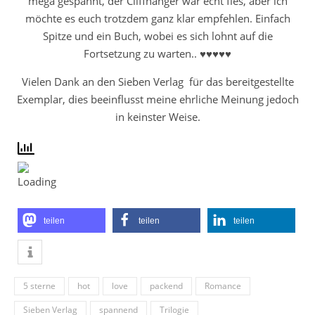
mega gespannt, der Cliffhanger war echt fies, aber ich
möchte es euch trotzdem ganz klar empfehlen. Einfach
Spitze und ein Buch, wobei es sich lohnt auf die
Fortsetzung zu warten.. ♥♥♥♥♥
Vielen Dank an den Sieben Verlag für das bereitgestellte
Exemplar, dies beeinflusst meine ehrliche Meinung jedoch
in keinster Weise.
teilen
teilen
teilen
5 sterne
hot
love
packend
Romance
Sieben Verlag
spannend
Trilogie