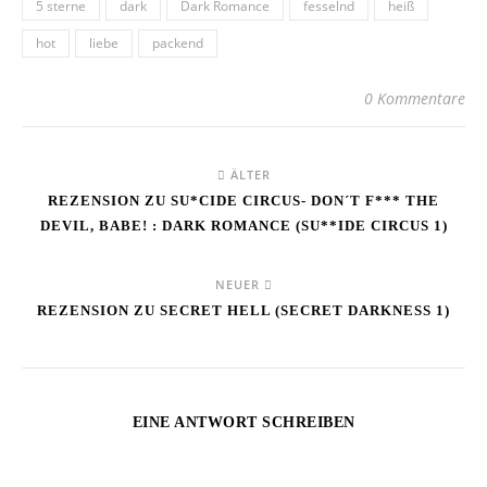
5 sterne
dark
Dark Romance
fesselnd
heiß
hot
liebe
packend
0 Kommentare
ÄLTER
REZENSION ZU SU*CIDE CIRCUS- DON´T F*** THE
DEVIL, BABE! : DARK ROMANCE (SU**IDE CIRCUS 1)
NEUER
REZENSION ZU SECRET HELL (SECRET DARKNESS 1)
EINE ANTWORT SCHREIBEN