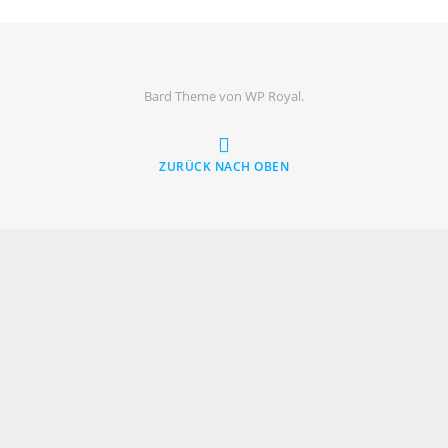
Bard Theme von
WP Royal
.
ZURÜCK NACH OBEN