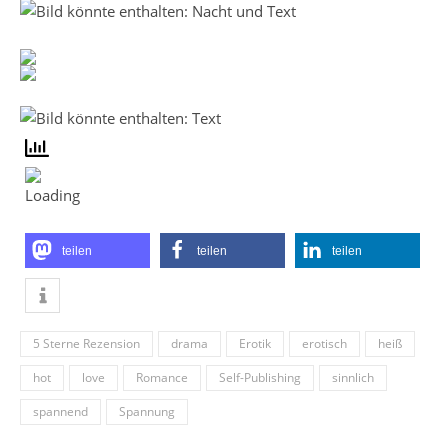
teilen
teilen
teilen
5 Sterne Rezension
drama
Erotik
erotisch
heiß
hot
love
Romance
Self-Publishing
sinnlich
spannend
Spannung