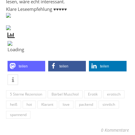
lesen, wäre echt interessant.
Klare Leseempfehlung ♥♥♥♥♥
teilen
teilen
teilen
5 Sterne Rezension
Bärbel Muschiol
Erotik
erotisch
heiß
hot
Klarant
love
packend
sinnlich
spannend
0 Kommentare