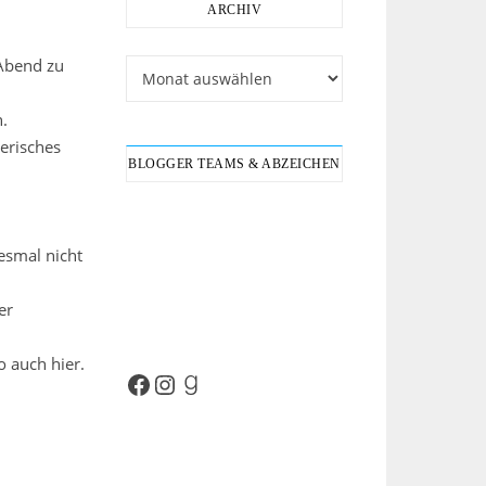
ARCHIV
 Abend zu
Archiv
n.
erisches
BLOGGER TEAMS & ABZEICHEN
esmal nicht
er
o auch hier.
Facebook
Instagram
Goodreads