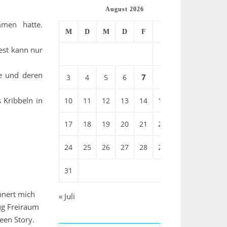
August 2026
men hatte.
M
D
M
D
F
S
S
est kann nur
1
2
ie und deren
7
3
4
5
6
8
9
 Kribbeln in
10
11
12
13
14
15
16
17
18
19
20
21
22
23
24
25
26
27
28
29
30
31
nnert mich
« Juli
ug Freiraum
een Story.