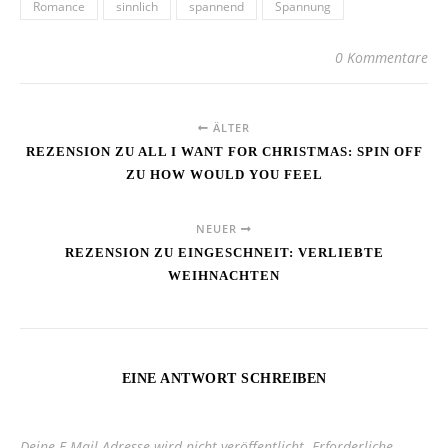
Romance
sinnlich
spannend
Spannung
0 Kommentare
ÄLTER
REZENSION ZU ALL I WANT FOR CHRISTMAS: SPIN OFF
ZU HOW WOULD YOU FEEL
NEUER
REZENSION ZU EINGESCHNEIT: VERLIEBTE
WEIHNACHTEN
EINE ANTWORT SCHREIBEN
Deine E-Mail-Adresse wird nicht veröffentlicht.
Erforderliche