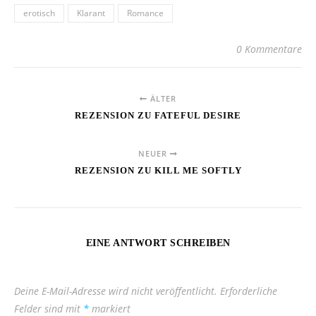
erotisch
Klarant
Romance
0 Kommentare
ÄLTER
REZENSION ZU FATEFUL DESIRE
NEUER
REZENSION ZU KILL ME SOFTLY
EINE ANTWORT SCHREIBEN
Deine E-Mail-Adresse wird nicht veröffentlicht.
Erforderliche
Felder sind mit
*
markiert