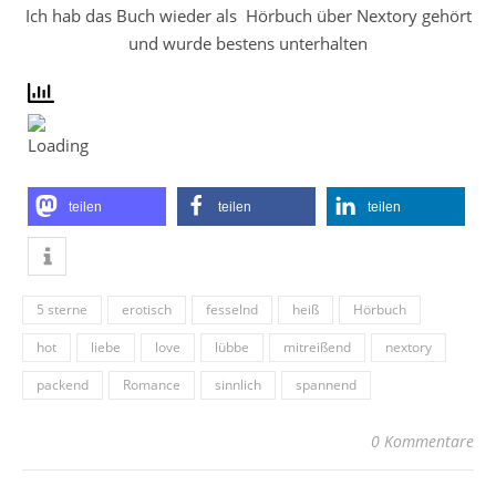
Ich hab das Buch wieder als Hörbuch über Nextory gehört
und wurde bestens unterhalten
teilen
teilen
teilen
5 sterne
erotisch
fesselnd
heiß
Hörbuch
hot
liebe
love
lübbe
mitreißend
nextory
packend
Romance
sinnlich
spannend
0 Kommentare