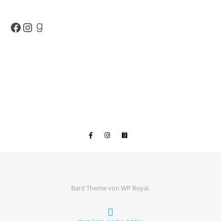
Facebook
Instagram
Goodreads
Bard Theme von
WP Royal
.