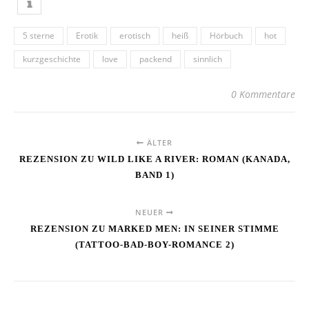
5 sterne
Erotik
erotisch
heiß
Hörbuch
hot
kurzgeschichte
love
packend
sinnlich
0 Kommentare
ÄLTER
REZENSION ZU WILD LIKE A RIVER: ROMAN (KANADA,
BAND 1)
NEUER
REZENSION ZU MARKED MEN: IN SEINER STIMME
(TATTOO-BAD-BOY-ROMANCE 2)