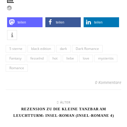
teilen
teilen
teilen
5 sterne
black edition
dark
Dark Romance
Fantasy
fesselnd
hot
liebe
love
mysteriös
Romance
0 Kommentare
ÄLTER
REZENSION ZU DIE KLEINE TANZBAR AM
LEUCHTTURM: INSEL-ROMAN (INSEL-ROMANE 4)