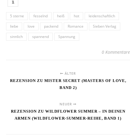
5 sterne
fesselnd
heiß
hot
leidenschaftlich
liebe
love
packend
Romance
Sieben Verlag
sinnlich
spannend
Spannung
0 Kommentare
ÄLTER
REZENSION ZU MISTER SECRET (MASTERS OF LOVE,
BAND 2)
NEUER
REZENSION ZU WILDFLOWER SUMMER – IN DEINEN
ARMEN (WILDFLOWER-SUMMER-REIHE, BAND 1)