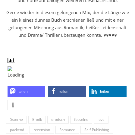
und hoffe auf baldigen weiteren Lesenachschub.
Gerne wieder in diesem gelungenen Mix, der die Länge wie
ein kleines dünnes Buch erschienen ließ und mit einer
gelungenen Mischung aus Romantik, heißer Leidenschaft
und Drama/ Thriller überzeugen konnte. ♥♥♥♥♥
teilen
teilen
teilen
5sterne
Erotik
erotisch
fesselnd
love
packend
rezension
Romance
Self-Publishing