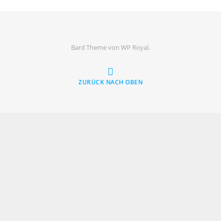
Bard Theme von
WP Royal
.
ZURÜCK NACH OBEN