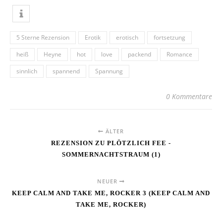
5 Sterne Rezension
Erotik
erotisch
fortsetzung
heiß
Heyne
hot
love
packend
Romance
sinnlich
spannend
Spannung
0 Kommentare
ÄLTER
REZENSION ZU PLÖTZLICH FEE -
SOMMERNACHTSTRAUM (1)
NEUER
KEEP CALM AND TAKE ME, ROCKER 3 (KEEP CALM AND
TAKE ME, ROCKER)