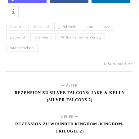
5 sterne
fesselnd
gefühlvoll
liebe
love
packend
spannend
Written Dreams Verlag
wunderschön
0 Kommentare
ÄLTER
REZENSION ZU SILVER FALCONS: JAKE & KELLY
(SILVER-FALCONS 7)
NEUER
REZENSION ZU WOUNDED KINGDOM (KINGDOM-
TRILOGIE 2)