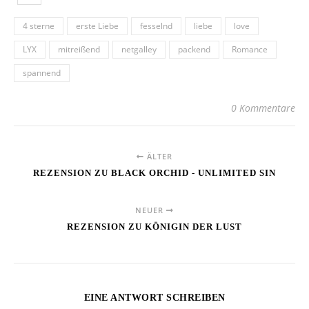
4 sterne
erste Liebe
fesselnd
liebe
love
LYX
mitreißend
netgalley
packend
Romance
spannend
0 Kommentare
ÄLTER
REZENSION ZU BLACK ORCHID - UNLIMITED SIN
NEUER
REZENSION ZU KÖNIGIN DER LUST
EINE ANTWORT SCHREIBEN