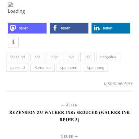
teilen
teilen
teilen
fesselnd
hot
liebe
love
LYX
netgalley
packend
Romance
spannend
Spannung
0 Kommentare
ÄLTER
REZENSION ZU WALKER INK: SEDUCED (WALKER INK
REIHE 3)
NEUER