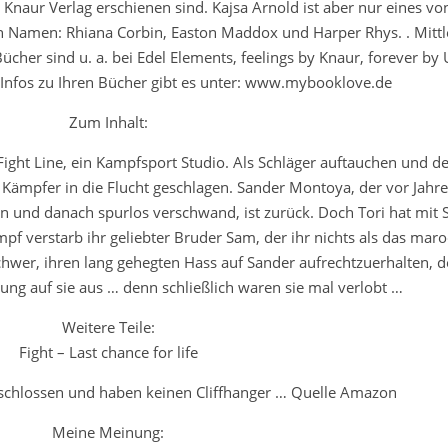
 Knaur Verlag erschienen sind. Kajsa Arnold ist aber nur eines v
 Namen: Rhiana Corbin, Easton Maddox und Harper Rhys. . Mittl
Bücher sind u. a. bei Edel Elements, feelings by Knaur, forever by 
 Infos zu Ihren Bücher gibt es unter: www.mybooklove.de
Zum Inhalt:
Fight Line, ein Kampfsport Studio. Als Schläger auftauchen und d
 Kämpfer in die Flucht geschlagen. Sander Montoya, der vor Jahr
nn und danach spurlos verschwand, ist zurück. Doch Tori hat mit
f verstarb ihr geliebter Bruder Sam, der ihr nichts als das maro
gs schwer, ihren lang gehegten Hass auf Sander aufrechtzuerhalten, 
ung auf sie aus … denn schließlich waren sie mal verlobt …
Weitere Teile:
Fight – Last chance for life
geschlossen und haben keinen Cliffhanger … Quelle Amazon
Meine Meinung: