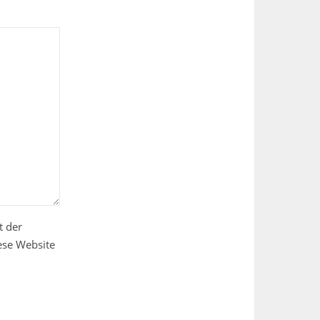
t der
ese Website