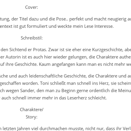
Cover:
ltung, der Titel dazu und die Pose.. perfekt und macht neugierig a
entext ist gut formuliert und weckte mein Lese Interesse.
Schreibstil:
en Sichtend er Protas. Zwar ist sie eher eine Kurzgeschichte, abe
Der Autorin ist es auch hier wieder gelungen, die Charaktere authe
auf ihre Geschichte. Kaum angefangen kann man es nicht mehr w
che und auch leidenschaftliche Geschichte, die Charaktere und a
geschaffen worden. Toni schließt man schnell ins Herz, sie scheint
uch wegen Sander, den man zu Beginn gerne ordentlich die Mein
 auch schnell immer mehr in das Leserherz schleicht.
Charaktere/
Story:
en letzten Jahren viel durchmachen musste, nicht nur, dass ihr Ver