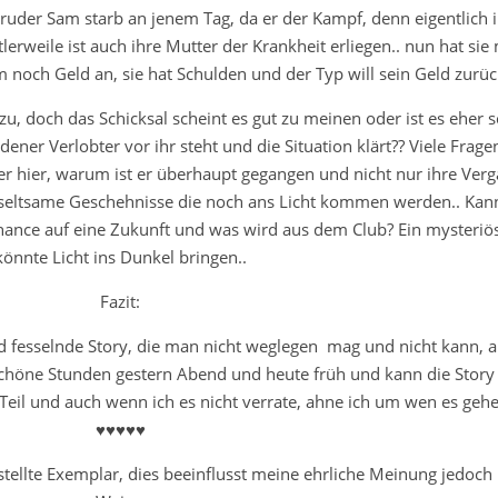
ruder Sam starb an jenem Tag, da er der Kampf, denn eigentlich i
lerweile ist auch ihre Mutter der Krankheit erliegen.. nun hat sie
m noch Geld an, sie hat Schulden und der Typ will sein Geld zurüc
 zu, doch das Schicksal scheint es gut zu meinen oder ist es eher s
ner Verlobter vor ihr steht und die Situation klärt?? Viele Fragen
er hier, warum ist er überhaupt gegangen und nicht nur ihre Ver
 seltsame Geschehnisse die noch ans Licht kommen werden.. Kan
hance auf eine Zukunft und was wird aus dem Club? Ein mysteriö
könnte Licht ins Dunkel bringen..
Fazit:
 fesselnde Story, die man nicht weglegen mag und nicht kann, a
rschöne Stunden gestern Abend und heute früh und kann die Story
Teil und auch wenn ich es nicht verrate, ahne ich um wen es geh
♥♥♥♥♥
stellte Exemplar, dies beeinflusst meine ehrliche Meinung jedoch 