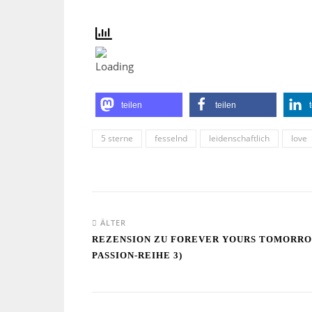
teilen
teilen
5 sterne
fesselnd
leidenschaftlich
love
ÄLTER
REZENSION ZU FOREVER YOURS TOMORRO
PASSION-REIHE 3)