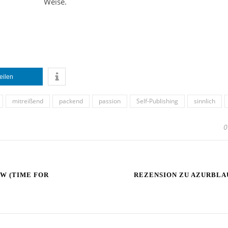
Weise.
teilen
mitreißend
packend
passion
Self-Publishing
sinnlich
0
W (TIME FOR
REZENSION ZU AZURBLA