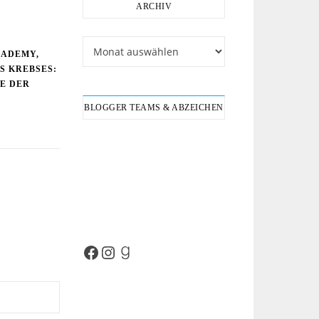
ARCHIV
Archiv
CADEMY,
ES KREBSES:
IE DER
BLOGGER TEAMS & ABZEICHEN
Facebook
Instagram
Goodreads