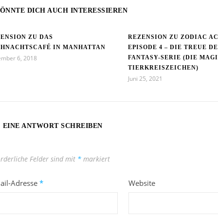
ÖNNTE DICH AUCH INTERESSIEREN
ENSION ZU DAS
REZENSION ZU ZODIAC A
IHNACHTSCAFÉ IN MANHATTAN
EPISODE 4 – DIE TREUE D
mber 6, 2018
FANTASY-SERIE (DIE MAG
TIERKREISZEICHEN)
Juni 25, 2021
EINE ANTWORT SCHREIBEN
orderliche Felder sind mit
*
markiert
ail-Adresse
*
Website