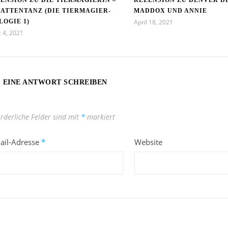
ENSION ZU DIE TIERMAGIERIN –
REZENSION ZU DENVER D
ATTENTANZ (DIE TIERMAGIER-
MADDOX UND ANNIE
LOGIE 1)
April 18, 2021
 4, 2021
EINE ANTWORT SCHREIBEN
orderliche Felder sind mit
*
markiert
ail-Adresse
*
Website