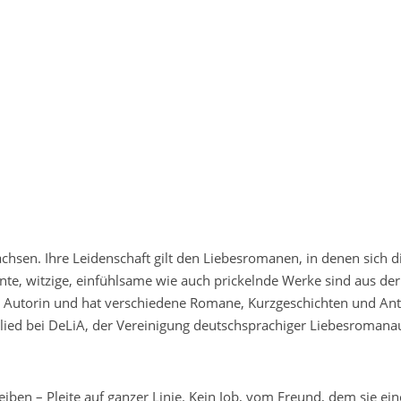
achsen. Ihre Leidenschaft gilt den Liebesromanen, in denen sich 
nte, witzige, einfühlsame wie auch prickelnde Werke sind aus de
eie Autorin und hat verschiedene Romane, Kurzgeschichten und An
tglied bei DeLiA, der Vereinigung deutschsprachiger Liebesromana
iben – Pleite auf ganzer Linie. Kein Job, vom Freund, dem sie ei