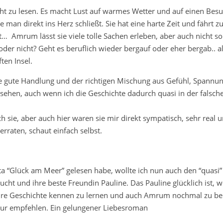
icht zu lesen. Es macht Lust auf warmes Wetter und auf einen Bes
e man direkt ins Herz schließt. Sie hat eine harte Zeit und fährt zu
… Amrum lässt sie viele tolle Sachen erleben, aber auch nicht so 
 nicht? Geht es beruflich wieder bergauf oder eher bergab.. al
ten Insel.
eine gute Handlung und der richtigen Mischung aus Gefühl, Spannu
sehen, auch wenn ich die Geschichte dadurch quasi in der falsch
 sie, aber auch hier waren sie mir direkt sympatisch, sehr real 
rraten, schaut einfach selbst.
a “Glück am Meer” gelesen habe, wollte ich nun auch den “quasi
ucht und ihre beste Freundin Pauline. Das Pauline glücklich ist, we
ihre Geschichte kennen zu lernen und auch Amrum nochmal zu be
nur empfehlen. Ein gelungener Liebesroman