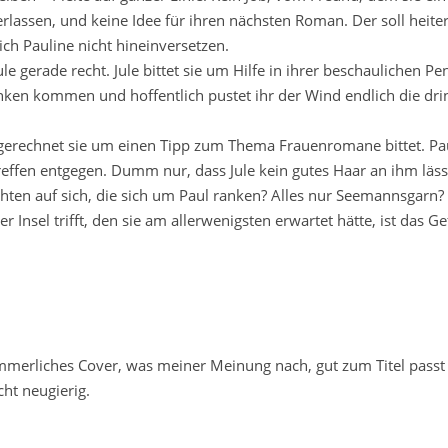
rlassen, und keine Idee für ihren nächsten Roman. Der soll heite
ch Pauline nicht hineinversetzen.
e gerade recht. Jule bittet sie um Hilfe in ihrer beschaulichen Pe
ken kommen und hoffentlich pustet ihr der Wind endlich die dr
usgerechnet sie um einen Tipp zum Thema Frauenromane bittet. Pau
reffen entgegen. Dumm nur, dass Jule kein gutes Haar an ihm läs
chten auf sich, die sich um Paul ranken? Alles nur Seemannsgarn?
Insel trifft, den sie am allerwenigsten erwartet hätte, ist das G
merliches Cover, was meiner Meinung nach, gut zum Titel passt
ht neugierig.