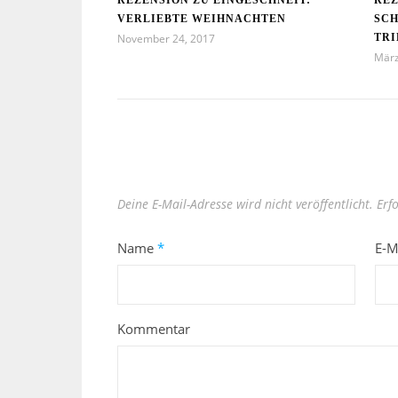
REZENSION ZU EINGESCHNEIT:
REZ
VERLIEBTE WEIHNACHTEN
SCH
November 24, 2017
TRI
März
Deine E-Mail-Adresse wird nicht veröffentlicht.
Erf
Name
*
E-M
Kommentar