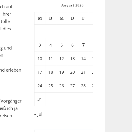
August 2026
uch auf
 ihrer
M
D
M
D
F
S
S
tolle
l dies
1
2
7
8
3
4
5
6
9
ng und
en
10
11
12
13
14
15
16
und erleben
17
18
19
20
21
22
23
24
25
26
27
28
29
30
31
” Vorgänger
iß ich ja
« Juli
reisen.