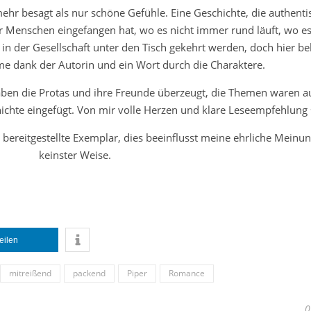
mehr besagt als nur schöne Gefühle. Eine Geschichte, die authent
ier Menschen eingefangen hat, wo es nicht immer rund läuft, wo 
t in der Gesellschaft unter den Tisch gekehrt werden, doch hier 
me dank der Autorin und ein Wort durch die Charaktere.
haben die Protas und ihre Freunde überzeugt, die Themen waren a
chichte eingefügt. Von mir volle Herzen und klare Leseempfehlun
 bereitgestellte Exemplar, dies beeinflusst meine ehrliche Meinun
keinster Weise.
teilen
mitreißend
packend
Piper
Romance
0