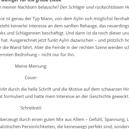
ade meinen Nachbarn belausche? Den Schläger und rücksichtslosen 
nce ist genau der Typ Mann, von dem Aylin sich möglichst fernha
esteht keinerlei Interesse an dem sanften Rehauge, das neuerdings
 Koks und Schlägereien beschäftigt. Und dann ist da noch dieser 
hat. Ausgerechnet jetzt funkt Aylin dazwischen – und plötzlich ho
r die Wand fährt. Aber die Feinde in der rechten Szene werden s
ernsten Bedrohung – nicht nur für ihn.
Meine Meinung:
Cover:
wirkt durch die helle Schrift und die Motive auf dem schwarzen H
gut formuliert und hatte mein Interesse an der Geschichte geweckt
Schreibstil:
d überzeugt durch einen guten Mix aus Allem – Gefühl, Spannung, 
listischen Persönlichkeiten, die keineswegs perfekt sind, sonder