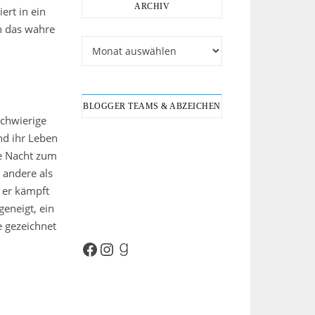
ARCHIV
ert in ein
n das wahre
Archiv
BLOGGER TEAMS & ABZEICHEN
schwierige
nd ihr Leben
ie Nacht zum
 andere als
 er kämpft
geneigt, ein
e gezeichnet
Facebook
Instagram
Goodreads