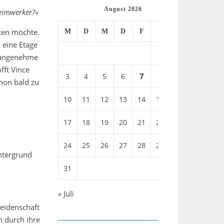
August 2026
Heimwerker?«
lten möchte.
M
D
M
D
F
S
S
 eine Etage
1
2
unangenehme
fft Vince
7
3
4
5
6
8
9
chon bald zu
10
11
12
13
14
15
16
17
18
19
20
21
22
23
24
25
26
27
28
29
30
intergrund
.
31
« Juli
Leidenschaft
n durch ihre