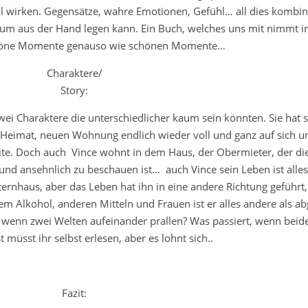
l wirken. Gegensätze, wahre Emotionen, Gefühl… all dies kombini
m aus der Hand legen kann. Ein Buch, welches uns mit nimmt i
chöne Momente genauso wie schönen Momente…
Charaktere/
Story:
ei Charaktere die unterschiedlicher kaum sein könnten. Sie hat 
en Heimat, neuen Wohnung endlich wieder voll und ganz auf sich u
Seite. Doch auch Vince wohnt in dem Haus, der Obermieter, der d
nd ansehnlich zu beschauen ist… auch Vince sein Leben ist alles
ernhaus, aber das Leben hat ihn in eine andere Richtung geführt,
em Alkohol, anderen Mitteln und Frauen ist er alles andere als ab
wenn zwei Welten aufeinander prallen? Was passiert, wenn beid
 müsst ihr selbst erlesen, aber es lohnt sich..
Fazit: