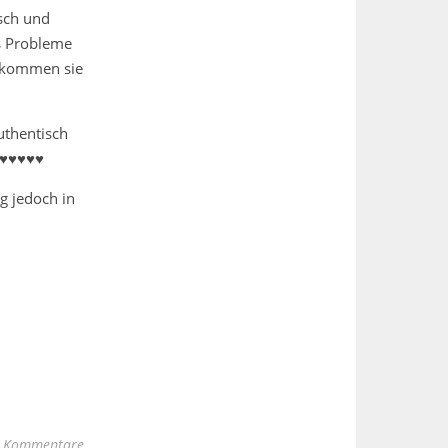
isch und
es Probleme
bekommen sie
uthentisch
g ♥♥♥♥♥
g jedoch in
 Kommentare