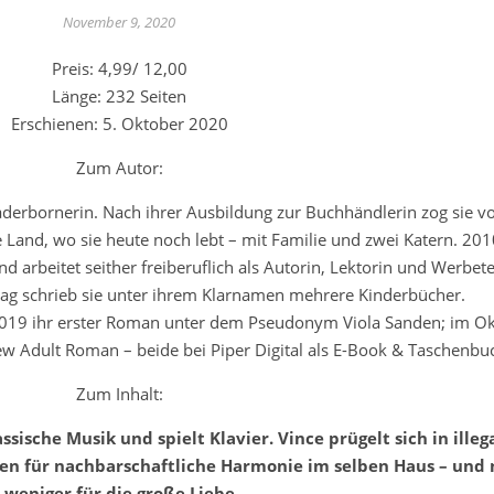
November 9, 2020
Preis: 4,99/ 12,00
Länge: 232 Seiten
Erschienen: 5. Oktober 2020
Zum Autor:
aderbornerin. Nach ihrer Ausbildung zur Buchhändlerin zog sie v
Land, wo sie heute noch lebt – mit Familie und zwei Katern. 201
 arbeitet seither freiberuflich als Autorin, Lektorin und Werbete
lag schrieb sie unter ihrem Klarnamen mehrere Kinderbücher.
2019 ihr erster Roman unter dem Pseudonym Viola Sanden; im O
 New Adult Roman – beide bei Piper Digital als E-Book & Taschenbu
Zum Inhalt:
ssische Musik und spielt Klavier. Vince prügelt sich in illeg
gen für nachbarschaftliche Harmonie im selben Haus – und 
weniger für die große Liebe