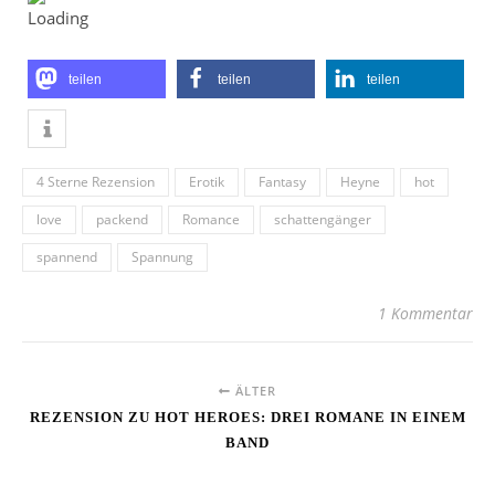
teilen
teilen
teilen
4 Sterne Rezension
Erotik
Fantasy
Heyne
hot
love
packend
Romance
schattengänger
spannend
Spannung
1 Kommentar
ÄLTER
REZENSION ZU HOT HEROES: DREI ROMANE IN EINEM
BAND