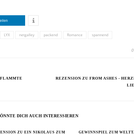
teilen
LYX
netgalley
packend
Romance
spannend
0
NTFLAMMTE
REZENSION ZU FROM ASHES - HER
LI
ÖNNTE DICH AUCH INTERESSIEREN
ENSION ZU EIN NIKOLAUS ZUM
GEWINNSPIEL ZUM WELTT