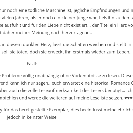
 nur noch eine tödliche Maschine ist, jegliche Empfindungen und
 vielen Jahren, als er noch ein kleiner Junge war, ließ ihn zu de
e ausfühlt und für den Liebe nicht existiert… der Titel ein Herz vo
st daher meiner Meinung nach hervorragend..
 in diesem dunklen Herz, lässt die Schatten weichen und stellt in
 soll sie töten, doch sie erweckt ihn erstmals wieder zum Leben..
Fazit:
e Probleme völlig unabhängig ohne Vorkenntnisse zu lesen. Diese
end kann ich nur sagen.. euch erwartet eine historical Romance 
 aber auch die volle Leseaufmerksamkeit des Lesers benötigt… ic
pfehlen und werde die weiteren auf meine Leseliste setzen. ♥♥
y für das bereitgestellte Exemplar, dies beeinflusst meine ehrlic
jedoch in keinster Weise.