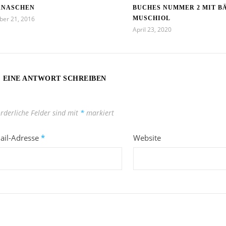
RNASCHEN
BUCHES NUMMER 2 MIT B
ber 21, 2016
MUSCHIOL
April 23, 2020
EINE ANTWORT SCHREIBEN
orderliche Felder sind mit
*
markiert
ail-Adresse
*
Website