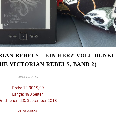
RIAN REBELS – EIN HERZ VOLL DUNK
HE VICTORIAN REBELS, BAND 2)
April 10, 2019
Preis: 12,90/ 9,99
Länge: 480 Seiten
Erschienen: 28. September 2018
Zum Autor: