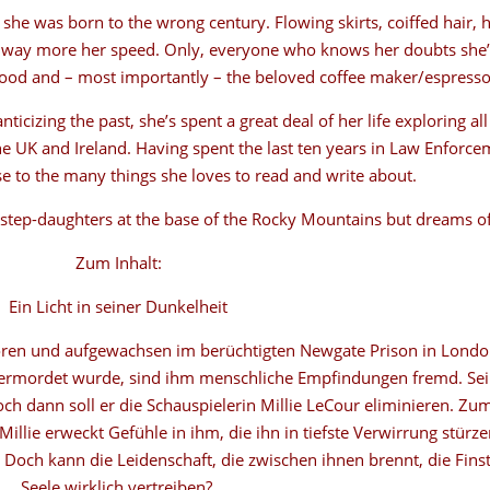
 she was born to the wrong century. Flowing skirts, coiffed hair,
 – is way more her speed. Only, everyone who knows her doubts she
 food and – most importantly – the beloved coffee maker/espress
izing the past, she’s spent a great deal of her life exploring all
e UK and Ireland. Having spent the last ten years in Law Enforce
 to the many things she loves to read and write about.
 step-daughters at the base of the Rocky Mountains but dreams of
Zum Inhalt:
Ein Licht in seiner Dunkelheit
eboren und aufgewachsen im berüchtigten Newgate Prison in London.
 ermordet wurde, sind ihm menschliche Empfindungen fremd. Sei
Doch dann soll er die Schauspielerin Millie LeCour eliminieren. Zu
illie erweckt Gefühle in ihm, die ihn in tiefste Verwirrung stürzen
 Doch kann die Leidenschaft, die zwischen ihnen brennt, die Finst
Seele wirklich vertreiben?