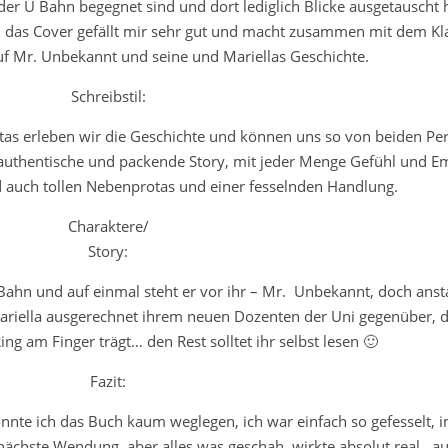
n der U Bahn begegnet sind und dort lediglich Blicke ausgetauscht
ch das Cover gefällt mir sehr gut und macht zusammen mit dem K
auf Mr. Unbekannt und seine und Mariellas Geschichte.
Schreibstil:
as erleben wir die Geschichte und können uns so von beiden Pe
 authentische und packende Story, mit jeder Menge Gefühl und E
 auch tollen Nebenprotas und einer fesselnden Handlung.
Charaktere/
Story:
U-Bahn und auf einmal steht er vor ihr – Mr. Unbekannt, doch ansta
Mariella ausgerechnet ihrem neuen Dozenten der Uni gegenüber, d
ng am Finger trägt… den Rest solltet ihr selbst lesen 🙂
Fazit:
nnte ich das Buch kaum weglegen, ich war einfach so gefesselt,
 nächste Wendung, aber alles was geschah, wirkte absolut real.. a