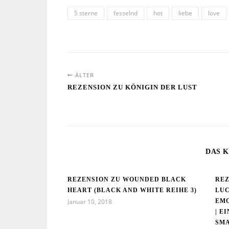
5 sterne
fesselnd
hot
liebe
love
ÄLTER
REZENSION ZU KÖNIGIN DER LUST
DAS K
REZENSION ZU WOUNDED BLACK
REZ
HEART (BLACK AND WHITE REIHE 3)
LUC
Januar 10, 2018
EM
| E
SMA