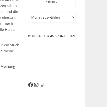
ARCHIV
rzen schon
zen und die
Archiv
be niemand
n immer im
lle Herzen
BLOGGER TEAMS & ABZEICHEN
ur ein Stück
 so meine
e Meinung
Facebook
Instagram
Goodreads