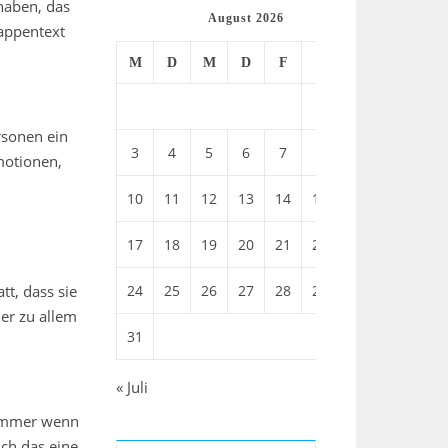
 haben, das
August 2026
lappentext
M
D
M
D
F
S
S
1
2
rsonen ein
3
4
5
6
7
8
9
motionen,
10
11
12
13
14
15
16
17
18
19
20
21
22
23
tt, dass sie
24
25
26
27
28
29
30
er zu allem
31
« Juli
 immer wenn
uch das eine