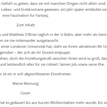
Gefühl zu geben, dass sie mit manchen Dingen nicht allein sind, t
r Liebes- und Erotikromane gewesen, ein Jahr später entdeckte si
eine Faszination für Fantasy.
Zum Inhalt:
s und Matthew O’Brien täglich in der U-Bahn, aber mehr als heiml
n sie nie miteinander ausgetauscht.
an einer Londoner Universität hat, steht sie ihrem attraktiven Mr 
egenüber – der sich als ihr Dozent entpuppt.
hen, doch die Anziehungskraft zwischen ihnen wird so groß, dass
und letztendlich alles für sie riskiert: Seinen Job sowie seine Ehe.
 ist ein in sich abgeschlossener Einzelroman.
Meine Meinung:
Cover:
hat es gedauert bis aus kurzen Blickkontakten mehr wurde, bis si