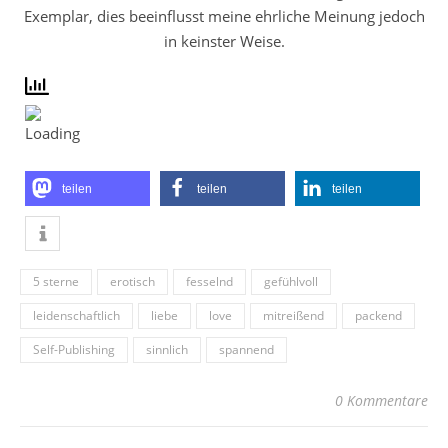
Exemplar, dies beeinflusst meine ehrliche Meinung jedoch
in keinster Weise.
teilen
teilen
teilen
5 sterne
erotisch
fesselnd
gefühlvoll
leidenschaftlich
liebe
love
mitreißend
packend
Self-Publishing
sinnlich
spannend
0 Kommentare