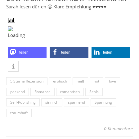
Sarah lesen dürfen 🙂 Klare Empfehlung ♥♥♥♥♥
teilen
teilen
teilen
5 Sterne Rezension
erotisch
heiß
hot
love
packend
Romance
romantisch
Seals
Self-Publishing
sinnlich
spannend
Spannung
traumhaft
0 Kommentare