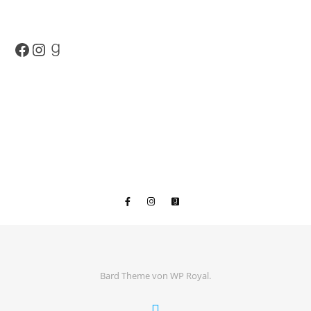
Facebook
Instagram
Goodreads
Bard Theme von
WP Royal
.