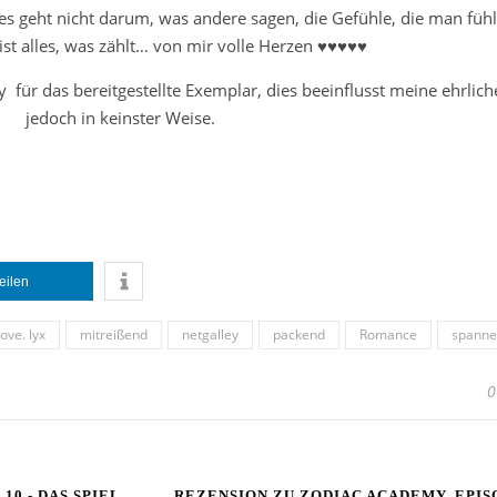
es geht nicht darum, was andere sagen, die Gefühle, die man fühl
 ist alles, was zählt… von mir volle Herzen ♥♥♥♥♥
 für das bereitgestellte Exemplar, dies beeinflusst meine ehrlic
jedoch in keinster Weise.
teilen
love. lyx
mitreißend
netgalley
packend
Romance
spann
0
0 - DAS SPIEL
REZENSION ZU ZODIAC ACADEMY, EPISO