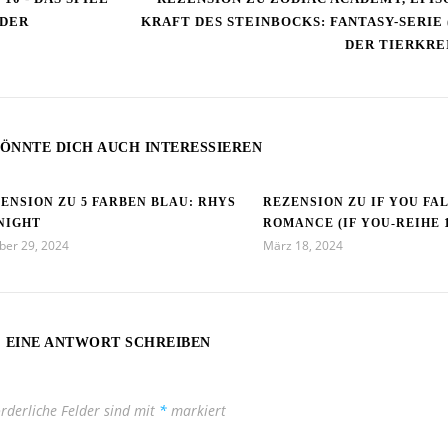
 DER
KRAFT DES STEINBOCKS: FANTASY-SERIE 
DER TIERKRE
ÖNNTE DICH AUCH INTERESSIEREN
ENSION ZU 5 FARBEN BLAU: RHYS
REZENSION ZU IF YOU FAL
NIGHT
ROMANCE (IF YOU-REIHE 1
ber 29, 2024
März 18, 2024
EINE ANTWORT SCHREIBEN
orderliche Felder sind mit
*
markiert