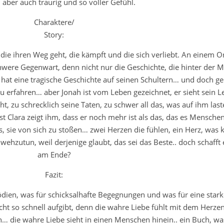
 aber auch traurig und so voller Gefühl.
Charaktere/
Story:
 die ihren Weg geht, die kämpft und die sich verliebt. An einem Or
were Gegenwart, denn nicht nur die Geschichte, die hinter der M
hat eine tragische Geschichte auf seinen Schultern… und doch gel
u erfahren… aber Jonah ist vom Leben gezeichnet, er sieht sein L
t, zu schrecklich seine Taten, zu schwer all das, was auf ihm laste
erst Clara zeigt ihm, dass er noch mehr ist als das, das es Mensche
s, sie von sich zu stoßen… zwei Herzen die fühlen, ein Herz, was 
zutun, weil derjenige glaubt, das sei das Beste.. doch schafft 
am Ende?
Fazit:
dien, was für schicksalhafte Begegnungen und was für eine starke
cht so schnell aufgibt, denn die wahre Liebe fühlt mit dem Herzen
 die wahre Liebe sieht in einen Menschen hinein.. ein Buch, w