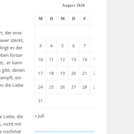
August 2026
M
D
M
D
F
S
S
1
2
t, der eine
auer steckt,
3
4
5
6
7
8
9
ingt es der
eben fortan
10
11
12
13
14
15
16
t.. er kann
n gibt, denen
17
18
19
20
21
22
23
kämpft, ein
es die Liebe
24
25
26
27
28
29
30
31
« Juli
 Liebe, die
, nicht mit
as nochmal