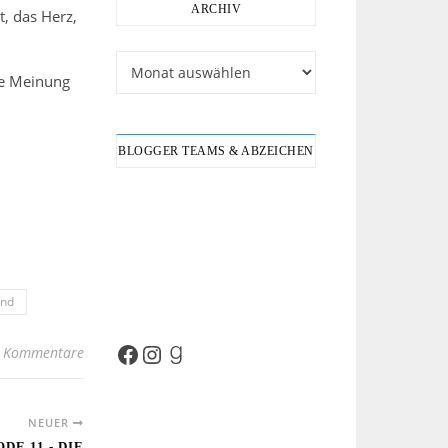
ARCHIV
t, das Herz,
Archiv
he Meinung
BLOGGER TEAMS & ABZEICHEN
end
 Kommentare
Facebook
Instagram
Goodreads
NEUER
DE 11 - DIE