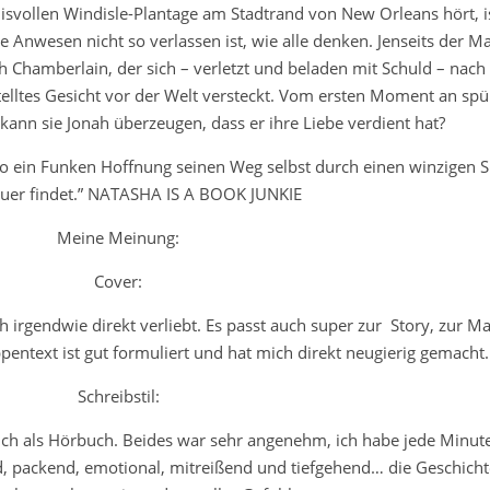
isvollen Windisle-Plantage am Stadtrand von New Orleans hört, is
 alte Anwesen nicht so verlassen ist, wie alle denken. Jenseits der M
 Chamberlain, der sich – verletzt und beladen mit Schuld – nach
lltes Gesicht vor der Welt versteckt. Vom ersten Moment an spür
kann sie Jonah überzeugen, dass er ihre Liebe verdient hat?
o ein Funken Hoffnung seinen Weg selbst durch einen winzigen Sp
auer ﬁndet.” NATASHA IS A BOOK JUNKIE
Meine Meinung:
Cover:
h irgendwie direkt verliebt. Es passt auch super zur Story, zur M
text ist gut formuliert und hat mich direkt neugierig gemacht.
Schreibstil:
auch als Hörbuch. Beides war sehr angenehm, ich habe jede Minut
, packend, emotional, mitreißend und tiefgehend… die Geschichte