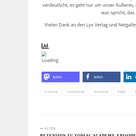
verdeutlicht, es geht nur um unser Äußeres, 
was spricht, das
Vielen Dank an den Lyx Verlag und Netgalley
teilen
teilen
5 sterne
emotional
fesselnd
liebe
ÄLTER
REZENSION ZU ZODIAC ACADEMY, EPISODE 1