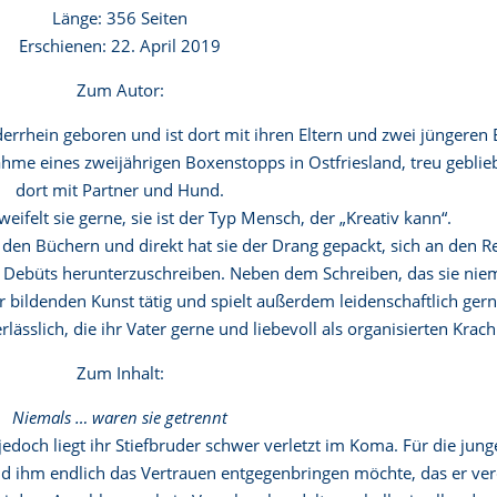
Länge: 356 Seiten
Erschienen: 22. April 2019
Zum Autor:
rrhein geboren und ist dort mit ihren Eltern und zwei jüngeren
ahme eines zweijährigen Boxenstopps in Ostfriesland, treu geblie
dort mit Partner und Hund.
ifelt sie gerne, sie ist der Typ Mensch, der „Kreativ kann“.
 den Büchern und direkt hat sie der Drang gepackt, sich an den R
n Debüts herunterzuschreiben. Neben dem Schreiben, das sie nie
r bildenden Kunst tätig und spielt außerdem leidenschaftlich gern
lässlich, die ihr Vater gerne und liebevoll als organisierten Krach 
Zum Inhalt:
Niemals … waren sie getrennt
edoch liegt ihr Stiefbruder schwer verletzt im Koma. Für die jung
 und ihm endlich das Vertrauen entgegenbringen möchte, das er ver