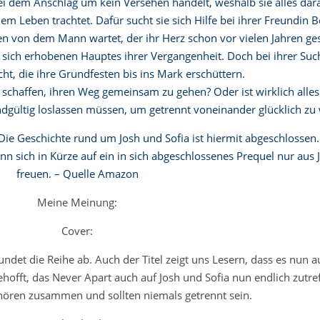
bei dem Anschlag um kein Versehen handelt, weshalb sie alles dara
m Leben trachtet. Dafür sucht sie sich Hilfe bei ihrer Freundin B
n von dem Mann wartet, der ihr Herz schon vor vielen Jahren ges
t sich erhobenen Hauptes ihrer Vergangenheit. Doch bei ihrer S
ht, die ihre Grundfesten bis ins Mark erschüttern.
schaffen, ihren Weg gemeinsam zu gehen? Oder ist wirklich alles
endgültig loslassen müssen, um getrennt voneinander glücklich zu
Die Geschichte rund um Josh und Sofia ist hiermit abgeschlossen
n sich in Kürze auf ein in sich abgeschlossenes Prequel nur aus J
freuen. – Quelle Amazon
Meine Meinung:
Cover:
det die Reihe ab. Auch der Titel zeigt uns Lesern, dass es nun au
hofft, das Never Apart auch auf Josh und Sofia nun endlich zutref
hören zusammen und sollten niemals getrennt sein.