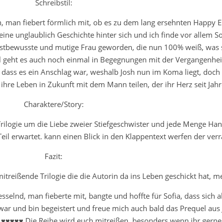
Schreibstil:
, man fiebert förmlich mit, ob es zu dem lang ersehnten Happy
 eine unglaublich Geschichte hinter sich und ich finde vor allem So
selbstbewusste und mutige Frau geworden, die nun 100% weiß, was s
l geht es auch noch einmal in Begegnungen mit der Vergangenheit.
 dass es ein Anschlag war, weshalb Josh nun im Koma liegt, doch 
ihre Leben in Zukunft mit dem Mann teilen, der ihr Herz seit Jahr
Charaktere/Story:
n Trilogie um die Liebe zweier Stiefgeschwister und jede Menge H
Teil erwartet. kann einen Blick in den Klappentext werfen der ver
Fazit:
itreißende Trilogie die die Autorin da ins Leben geschickt hat, m
lnd, man fieberte mit, bangte und hoffte für Sofia, dass sich al
 war und bin begeistert und freue mich auch bald das Prequel aus 
 ♥♥♥♥♥ Die Reihe wird euch mitreißen, besonders wenn ihr gern