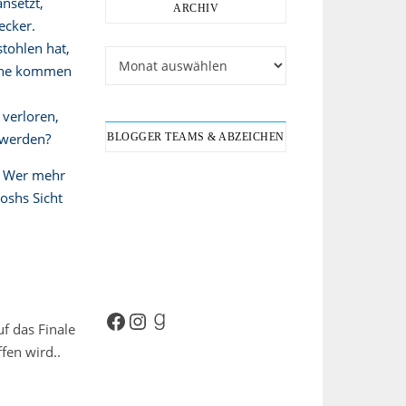
nsetzt,
ARCHIV
ecker.
tohlen hat,
Archiv
uche kommen
 verloren,
 werden?
BLOGGER TEAMS & ABZEICHEN
. Wer mehr
oshs Sicht
Facebook
Instagram
Goodreads
f das Finale
fen wird..