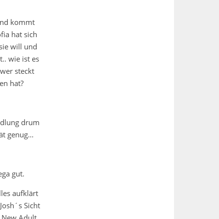
 End kommt
fia hat sich
ie will und
. wie ist es
wer steckt
en hat?
andlung drum
rät genug…
ega gut.
les aufklärt
Josh´s Sicht
e New Adult