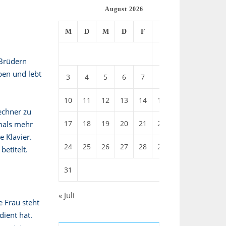
August 2026
M
D
M
D
F
S
S
1
2
 Brüdern
ben und lebt
3
4
5
6
7
8
9
10
11
12
13
14
15
16
echner zu
17
18
19
20
21
22
23
mals mehr
e Klavier.
24
25
26
27
28
29
30
betitelt.
31
« Juli
e Frau steht
dient hat.